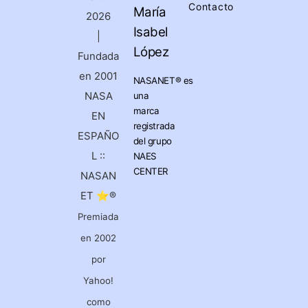
Contacto
María
2026
Isabel
|
López
Fundada
en 2001
NASANET®
es
NASA
una
marca
EN
registrada
ESPAÑO
del grupo
L ::
NAES
CENTER
NASAN
ET ⭐®
Premiada
en 2002
por
Yahoo!
como