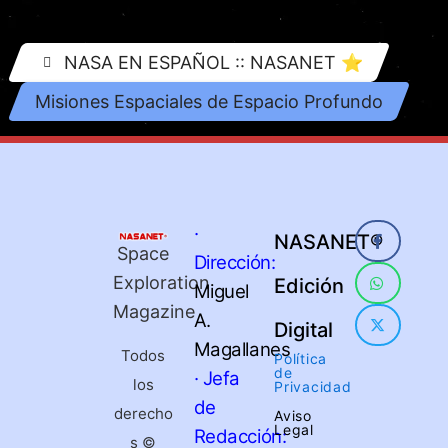
NASA EN ESPAÑOL :: NASANET ⭐
Misiones Espaciales de Espacio Profundo
·
NASANET®
Space
Dirección:
Exploration
Edición
Miguel
Magazine
A.
Digital
Magallanes
Todos
Política
de
· Jefa
los
Privacidad
de
derecho
Aviso
Legal
Redacción:
s ©