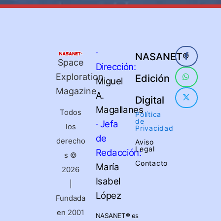
·
NASANET®
Space
Dirección:
Exploration
Edición
Miguel
Magazine
A.
Digital
Magallanes
Todos
Política
de
· Jefa
los
Privacidad
de
derecho
Aviso
Legal
Redacción:
s ©
Contacto
María
2026
Isabel
|
López
Fundada
en 2001
NASANET®
es