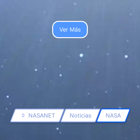
Leer Más...
Ver Más
NASANET
Noticias
NASA