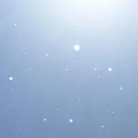
Christina Koch, Premio Princesa
de Asturias de la Concordia 2026:
la Astronauta de la NASA Que
Inspira a Una Nueva Generación
18/06/2026
La astronauta estadounidense Christina
Koch ha sido galardonada con el Premio
Princesa de Asturias de...