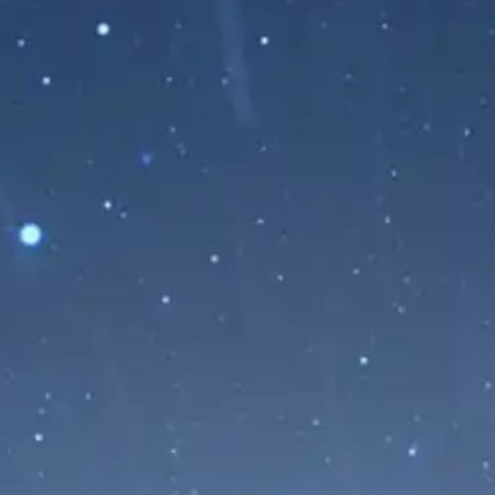
Incendio en la Estación de la
NASA de Robledo de Chavela:
Evacúan al Personal Ante el
Avance de las Llamas
24/07/2026
La estación de la NASA en Robledo de
Chavela ha evacuado a la mayor parte de