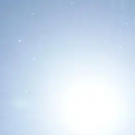
El Pentágono Publica una Cuarta
Tanda de Archivos OVNI: Nuevos
Vídeos, Documentos y Casos sin
Explicación
12/07/2026
El Pentágono ha desclasificado una
cuarta tanda de archivos sobre
fenómenos anómalos no identificados...
Leer Más...