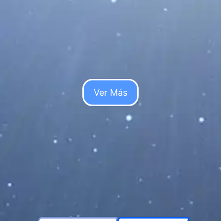
solar total del 12 de agosto de 2026 con
esta guía completa. Aprende...
Leer Más...
Ver Más