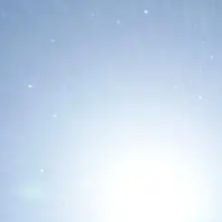
La Luna Tiene una Cita Cada
Madrugada Antes del Eclipse del
12 de Agosto: Marte, Castor,
Pollux y Mercurio
08/08/2026
La Luna protagonizará tres encuentros
celestes antes del eclipse solar total del
12 de agosto: Marte...
Leer Más...