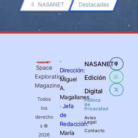
NASANET
Destacadas
·
NASANET®
Space
Dirección:
Exploration
Edición
Miguel
Magazine
A.
Digital
Magallanes
Todos
Política
de
· Jefa
los
Privacidad
de
derecho
Aviso
Legal
Redacción:
s ©
Contacto
María
2026