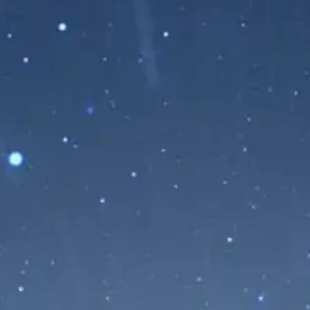
NASANET TV Retransmitirá en
Directo el Histórico Eclipse Solar
Total del 12 de Agosto de 2026
desde Ponferrada
09/08/2026
Sigue en directo el eclipse solar total del
12 de agosto de 2026 con la
retransmisión oficial de NASANET...
Leer Más...