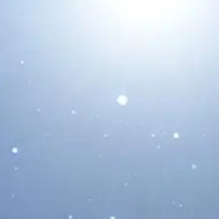
Cómo Fotografiar el Eclipse Solar
Total del 12 de Agosto de 2026:
Guía Completa para Conseguir las
Mejores Imágenes
07/08/2026
Descubre cómo fotografiar el eclipse