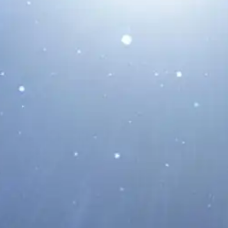
La Nave Psyche Rozará Marte
para Impulsarse Rumbo un
Asteroide Metálico
13/05/2026
La nave espacial Psyche de la NASA
realizará el 15 de mayo de 2026 una
maniobra de asistencia gravitatoria...
Leer Más...