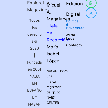
Exploration
Edición
Miguel
Magazine
A.
Digital
Magallanes
Todos
Política
de
· Jefa
los
Privacidad
de
derecho
Aviso
Legal
Redacción:
s ©
Contacto
María
2026
Isabel
|
López
Fundada
en 2001
NASANET®
es
NASA
una
marca
EN
registrada
ESPAÑO
del grupo
L ::
NAES
CENTER
NASAN