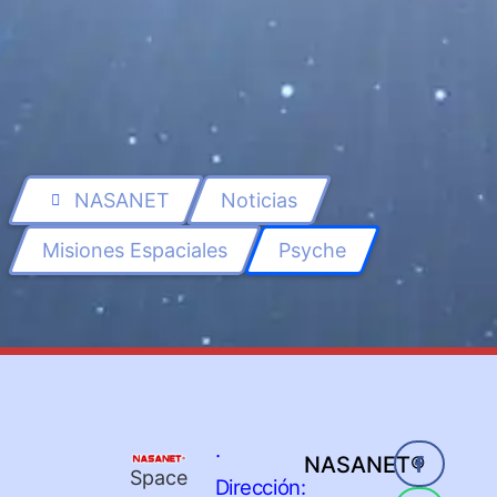
NASANET
Noticias
Misiones Espaciales
Psyche
·
NASANET®
Space
Dirección: