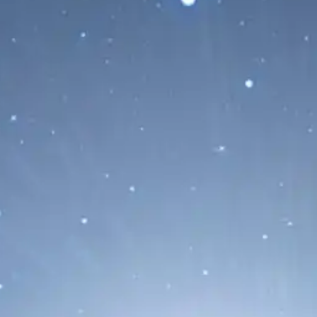
La Misión Psyche Sobrevuela
Marte y Avanza Hacia un