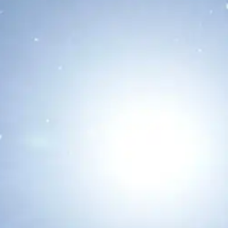
Asteroide Metálico
22/05/2026
La misión Psyche de la NASA completó
con éxito un histórico sobrevuelo de
Marte para impulsarse rumbo...
Leer Más...