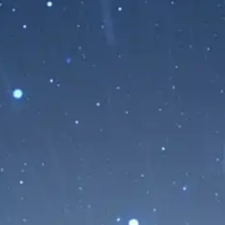
Espectaculares Imágenes de
Marte Captadas por la Sonda
Psyche de la NASA
19/07/2026
La misión Psyche de la NASA ha
publicado nuevas imágenes y un
impresionante vídeo en time-lapse de
Marte...
Leer Más...