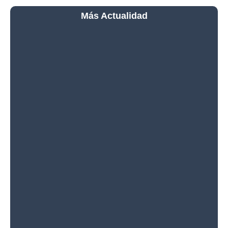
Más Actualidad
Qué Ver Durante el Eclipse
Solar Total del 12 de
Agosto de 2026: La Guía
Completa para No
Perderte Nada
La NASA Confirma el
Impacto de un Cohete de
SpaceX en la Luna: Así Fue
la Colisión que Dejó un
Nuevo Cráter
La Luna Protagonizará un
Espectáculo Junto a las
Pléyades y Marte Este Fin