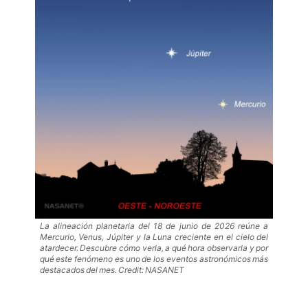
La alineación planetaria del 18 de junio de 2026 reúne a
Mercurio, Venus, Júpiter y la Luna creciente en el cielo del
atardecer. Descubre cómo verla, a qué hora observarla y por
qué este fenómeno es uno de los eventos astronómicos más
destacados del mes. Credit: NASANET