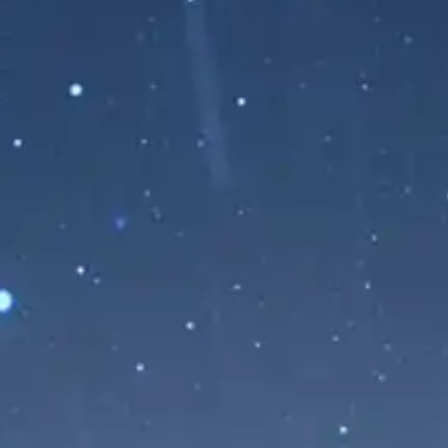
El Cometa 220P/McNaught
Multiplica su Brillo 650 Veces y ya
Puede Verse con Prismáticos