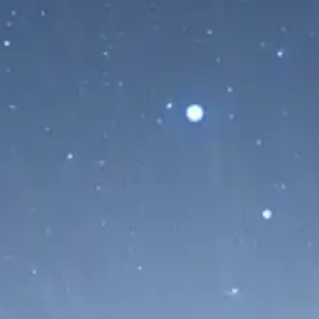
09/08/2026
El cometa 220P/McNaught vuelve a
sorprender con un espectacular aumento
de brillo. Tras multiplicar su...
Leer Más...