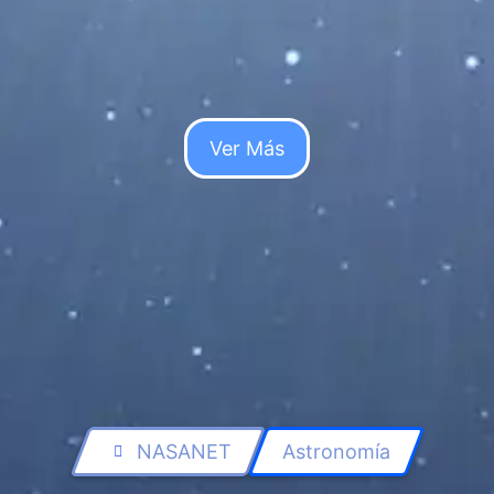
Leer Más...
Ver Más
NASANET
Astronomía