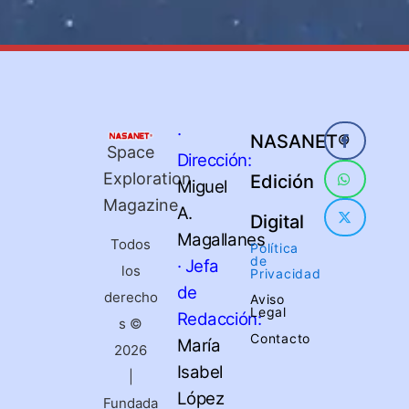
·
NASANET®
Space
Dirección:
Exploration
Edición
Miguel
Magazine
A.
Digital
Magallanes
Todos
Política
de
· Jefa
los
Privacidad
de
derecho
Aviso
Legal
Redacción:
s ©
Contacto
María
2026
Isabel
|
López
Fundada