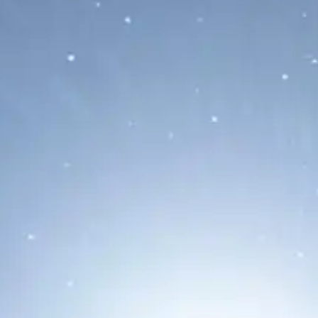
La Luna Tiene una Cita Cada
Madrugada Antes del Eclipse del
12 de Agosto: Marte, Castor,
Pollux y Mercurio
08/08/2026
La Luna protagonizará tres encuentros
celestes antes del eclipse solar total del