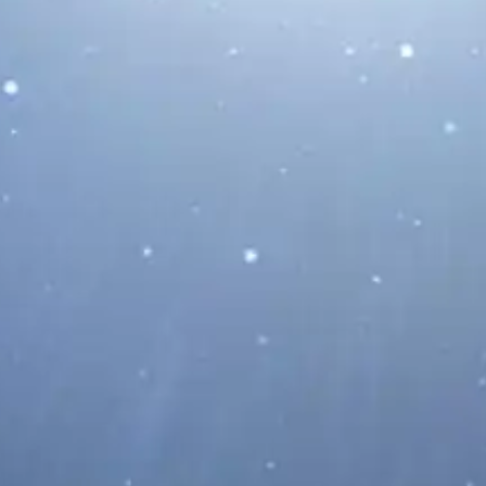
La Luna Protagonizará un
Espectáculo Junto a las Pléyades
y Marte Este Fin de Semana
04/08/2026
La Luna Protagonizará un Espectáculo
junto a las Pléyades y Marte Este Fin de
Semana La Luna protagoniza...