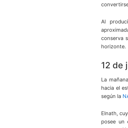
convertirs
Al produc
aproxima
conserva s
horizonte.
12 de 
La mañana 
hacia el e
según la
N
Elnath, cu
posee un 