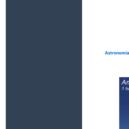
Eclipse Solar
Total del 12 de
Agosto de
2026: Guía
Completa para
Conseguir las
Mejores
Imágenes
Astronomí
Qué Ver
Durante el
Eclipse Solar
Total del 12 de
Agosto de
2026: La Guía
Completa para
No Perderte
Nada
La NASA