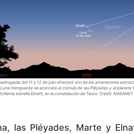
adrugada del 11 y 12 de julio ofrecerá uno de los amaneceres astron
 Luna menguante se acercará al cúmulo de las Pléyades y al planeta M
 brillante estrella Elnath, en la constelación de Tauro. Credit: NASANET
a, las Pléyades, Marte y Elna