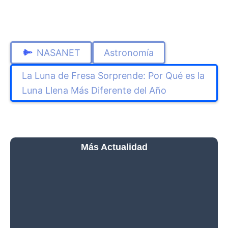
NASANET
Astronomía
La Luna de Fresa Sorprende: Por Qué es la
Luna Llena Más Diferente del Año
Más Actualidad
El Cometa
220P/McNaught Multiplica
su Brillo 650 Veces y ya
Puede Verse con
Prismáticos