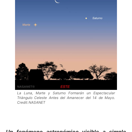
La Luna, Marte y Saturno Formarán un Espectacular
Triángulo Celeste Antes del Amanecer del 14 de Mayo.
Credit: NASANET
Un fenómeno astronómico visible a simple