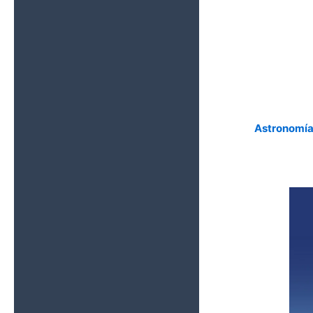
Eclipse Solar
Total del 12 de
Agosto de
2026: La Guía
Completa para
No Perderte
Nada
Astronomí
La Luna
Protagonizará
un Espectáculo
Junto a las
Pléyades y
Marte Este Fin
de Semana
Eclipse Total de
Sol del 12 de
Agosto de
2026: Todo lo