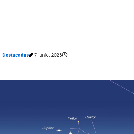
a
,
Destacadas
7 junio, 2026
La Conjunción de Venus y Júpiter Tendrá Protagonista: la Constelació