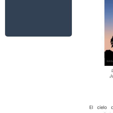
que Debes
Saber para
Disfrutar del
Gran
Espectáculo del
Año
J
El cielo 