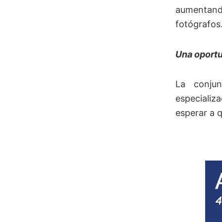
aumentando
fotógrafos
Una oportu
La conjun
especializ
esperar a q