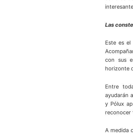
interesant
Las conste
Este es el
Acompañand
con sus es
horizonte 
Entre toda
ayudarán a 
y Pólux ap
reconocer 
A medida qu