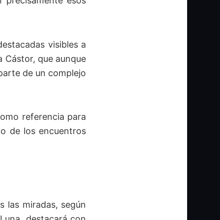
van precisamente esos
destacadas visibles a
ra Cástor, que aunque
 parte de un complejo
 como referencia para
no de los encuentros
s las miradas, según
a Luna, destacará con