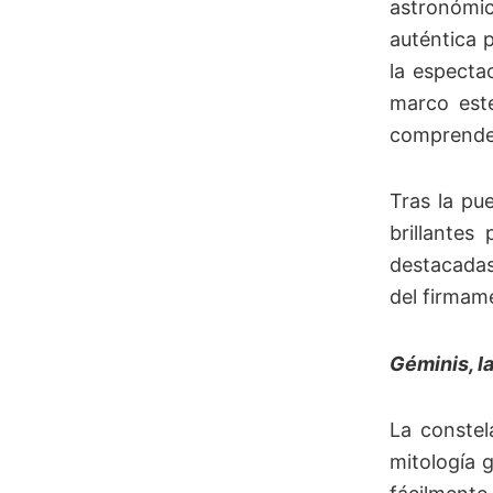
astronómic
auténtica 
la especta
marco est
comprender
Tras la pu
brillantes
destacadas
del firmam
Géminis, l
La constel
mitología 