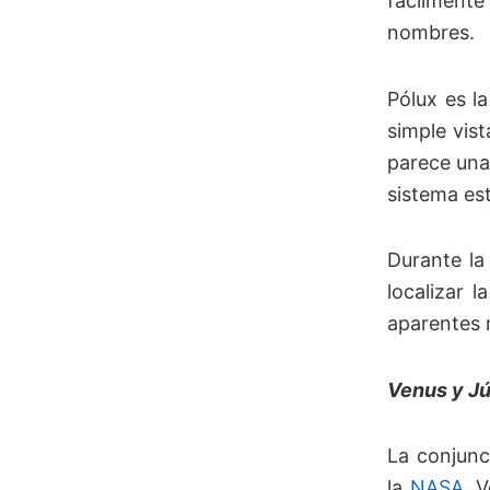
fácilmente
nombres.
Pólux es l
simple vis
parece una
sistema est
Durante la
localizar 
aparentes 
Venus y Jú
La conjunc
la
NASA
. 