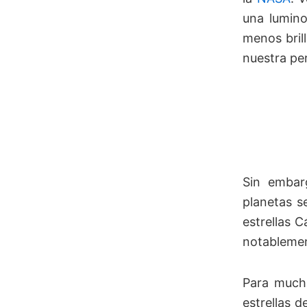
una lumino
menos bril
nuestra per
Sin embar
planetas s
estrellas 
notablemen
Para mucho
estrellas 