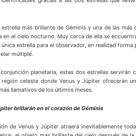
 identificables gracias a las dos estrellas que lle
a estrella más brillante de Géminis y una de las más 
ta en el cielo nocturno. Muy cerca de ella se encuent
 única estrella para el observador, en realidad forma
elar múltiple.
 conjunción planetaria, estas dos estrellas servirán
la región celeste donde Venus y Júpiter ofrecerán u
más llamativos de los últimos meses.
piter brillarán en el corazón de Géminis
ión de Venus y Júpiter atraerá inevitablemente toda
Venus, el objeto más brillante del cielo después de l