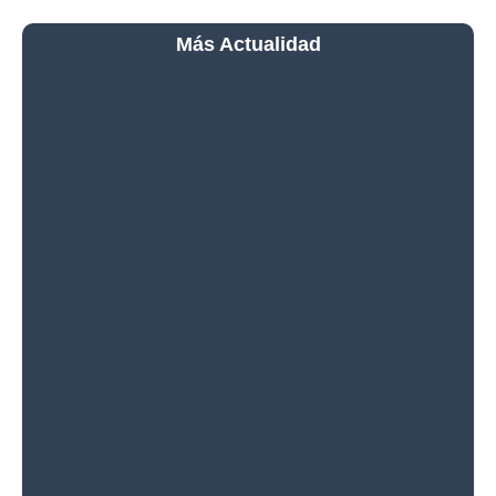
Más Actualidad
La Luna Tiene una Cita
Cada Madrugada Antes
del Eclipse del 12 de
Agosto: Marte, Castor,
Pollux y Mercurio
Cómo Fotografiar el
Eclipse Solar Total del 12
de Agosto de 2026: Guía
Completa para Conseguir
las Mejores Imágenes
Qué Ver Durante el Eclipse
Solar Total del 12 de
Agosto de 2026: La Guía