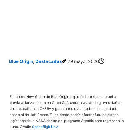
Blue Origin
,
Destacadas
29 mayo, 2026
Explota un Cohete de Blue Origin en Cabo Cañaveral Complicando los Planes de
Regreso a la Luna de la NASA
El cohete New Glenn de Blue Origin explotó durante una prueba
previa al lanzamiento en Cabo Cañaveral, causando graves daños
en la plataforma LC-36A y generando dudas sobre el calendario
espacial de Jeff Bezos. El incidente podría afectar futuros planes
logísticos de la NASA dentro del programa Artemis para regresar a la
Luna. Credit:
Spacefligh Now