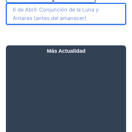
6 de Abril: Conjunción de la Luna y
Antares (antes del amanecer)
Más Actualidad
La Luna Protagonizará un
Espectáculo Junto a las
Pléyades y Marte Este Fin
de Semana
Cómo Encontrar la
Espectacular Galaxia de
Andrómeda: La Forma Más
Fácil de Localizar Nuestra