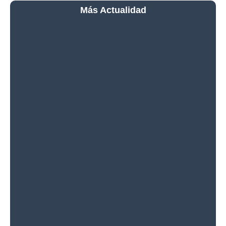
Más Actualidad
La Luna Protagonizará un
Espectáculo Junto a las
Pléyades y Marte Este Fin
de Semana
Cómo Encontrar la
Espectacular Galaxia de
Andrómeda: La Forma Más
Fácil de Localizar Nuestra
Vecina Galáctica
Saturno Regresa al Cielo
Nocturno: el Planeta de los
Anillos Vuelve a
Convertirse en el Rey de