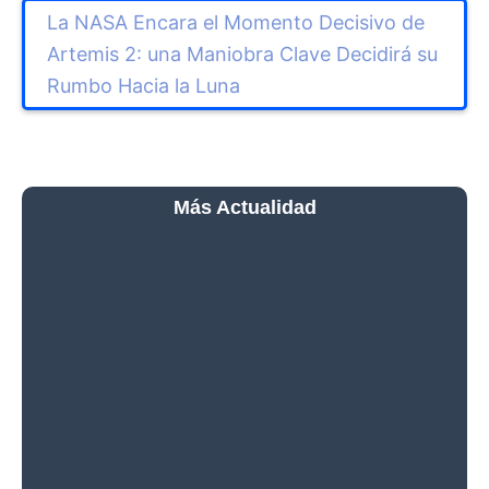
La NASA Encara el Momento Decisivo de
Artemis 2: una Maniobra Clave Decidirá su
Rumbo Hacia la Luna
Más Actualidad
NASA Anuncia la
Tripulación de Artemis III y
Acelera los Preparativos
Para la Histórica Misión
Lunar de 2027
Avances Para la Misión
Artemis III: el Núcleo del