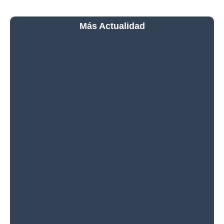
Más Actualidad
Una Espectacular Aurora
Ilumina la Estación
Espacial Internacional
¡Calor, Calor y Más Calor!
La Tripulación de la