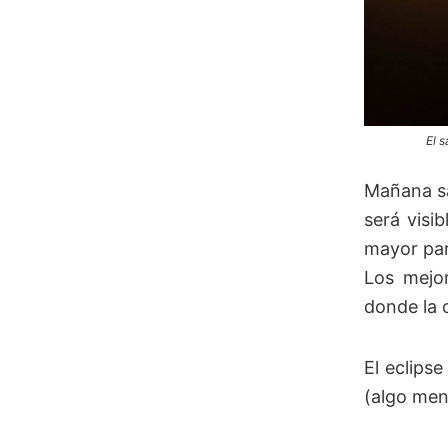
El 
Mañana sá
será visib
mayor par
Los mejor
donde la 
El eclips
(algo men