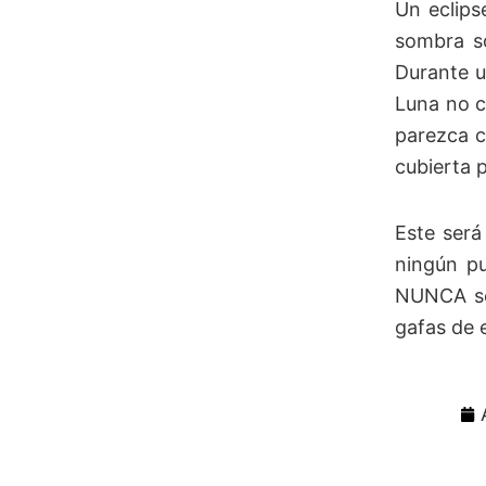
Un eclips
sombra so
Durante u
Luna no c
parezca c
cubierta p
Este será
ningún pu
NUNCA se 
gafas de 