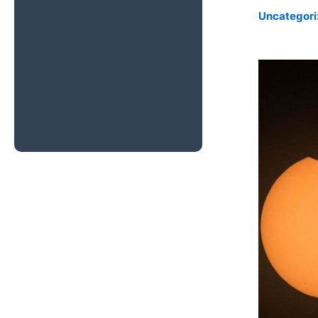
Rover Curiosity
Uncategor
Ya Está Aquí la
Luna de Hielo o
Luna del Lobo