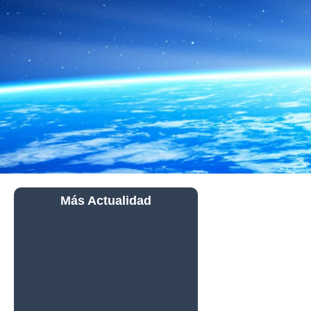
Más Actualidad
La NASA
Muestra Por
Primera Vez un
Primer Plano del
Azufre Puro
Hallado en
Marte por el