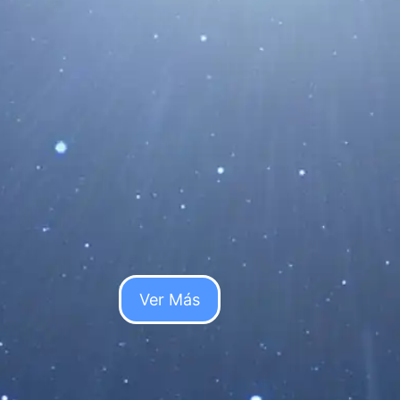
a Hasta Ahora
o Negro”
o la evidencia
.
Ver Más