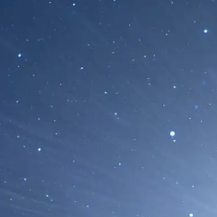
El Cometa Interestelar 3I/ATLAS Podría
Antiguo Que el Sistema Solar
23/06/2026
El cometa interestelar 3I/ATLAS podría haberse
unos 7.000 millones de años, mucho antes...