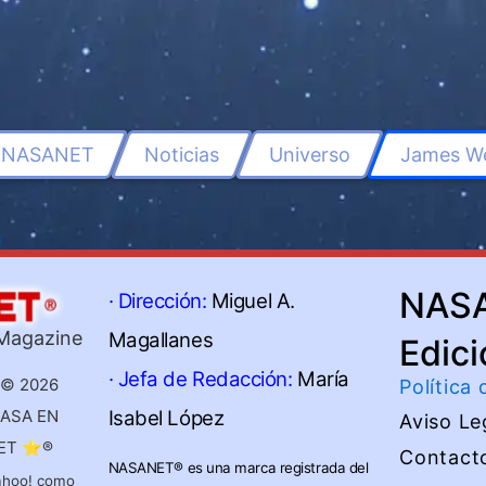
NASANET
Noticias
Universo
James W
NAS
· Dirección:
Miguel A.
 Magazine
Magallanes
Edici
· Jefa de Redacción:
María
 © 2026
Política
NASA EN
Isabel López
Aviso Le
NET ⭐®
Contact
NASANET®
es una marca registrada del
ahoo! como