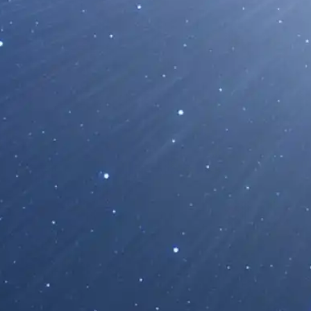
Webb Encuentra la Evidencia más Sólid
de las Enigmáticas “Estrellas de Agujer
11/06/2026
El telescopio espacial James Webb ha identificad
más convincente hasta la fecha de la existencia..
Leer Más...