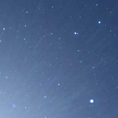
 Capta un Exoplaneta Que Está
or su Estrella
 James Webb de la NASA ha observado un
tido a temperaturas...