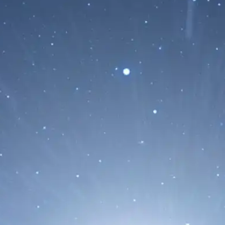
 Ser Más
 formado hace
El Telescopio Webb
Siendo "Abrasado" p
17/06/2026
El Telescopio Espacial
exoplaneta gigante some