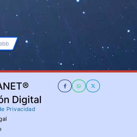
ebb
ANET®
ón Digital
 de Privacidad
gal
o