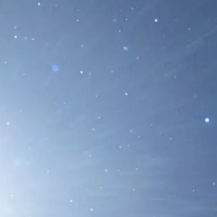
ría aumentar en las próximas horas o
ón de una mancha...