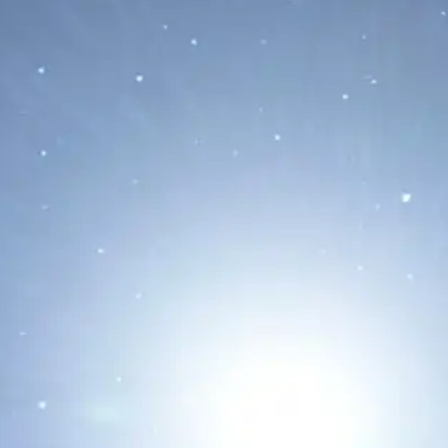
14/01/2026
La actividad del Sol pod
días debido a la aparici
tividad:
rar hacia la
Leer Más...