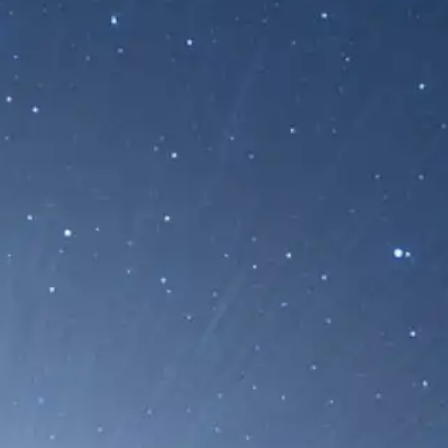
ctiva Emerge y Podría
idad Solar