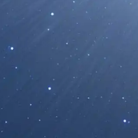
Una Potente Llamarada Solar Sacude la 
Sol
09/12/2025
El Sol registró una intensa llamarada solar que 
máximo el 8 de diciembre de 2025 a las...
Leer Más...