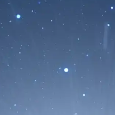
Una Mancha Solar A
Intensificar la Activ