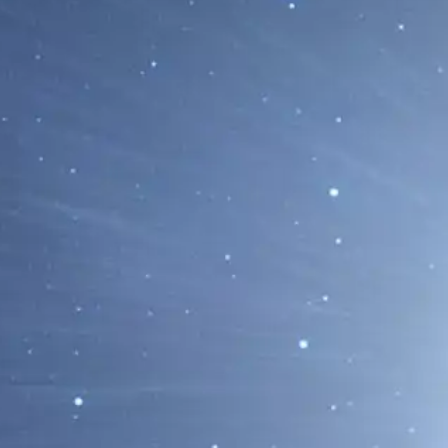
La Mancha Solar 4436 Incrementa su Ac
Nuevo Riesgo de Tormentas Solares
11/05/2026
La mancha solar 4436 aumenta su actividad al gi
Tierra, elevando la posibilidad de nuevas...
Leer Más...