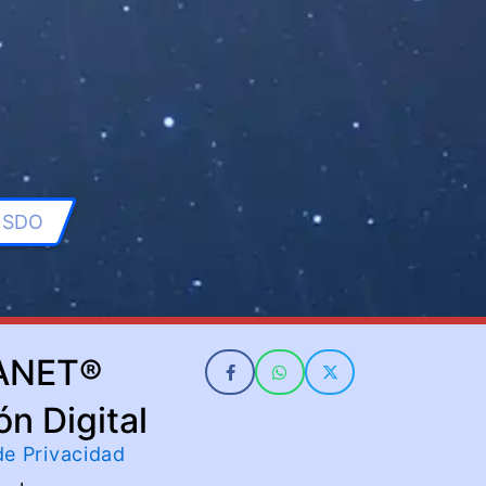
SDO
ANET®
ón Digital
 de Privacidad