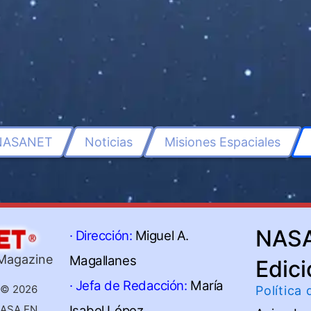
NASANET
Noticias
Misiones Espaciales
NAS
· Dirección:
Miguel A.
 Magazine
Magallanes
Edici
· Jefa de Redacción:
María
 © 2026
Política
NASA EN
Isabel López