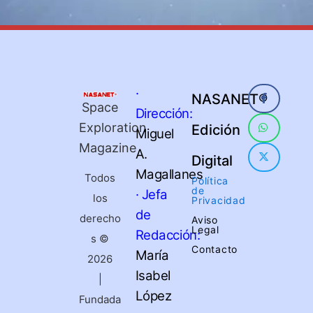
·
NASANET®
Space
Dirección:
Exploration
Edición
Miguel
Magazine
A.
Digital
Magallanes
Todos
Política
de
· Jefa
los
Privacidad
de
derecho
Aviso
Legal
Redacción:
s ©
Contacto
María
2026
Isabel
|
López
Fundada