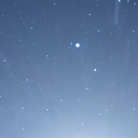
Encélado Revela una Química
Orgánica Compleja en su Océano
Subterráneo
02/10/2025
Aunque la misión Cassini ya no está
operativa desde su final en 2017, los
datos que recolectó continúan...