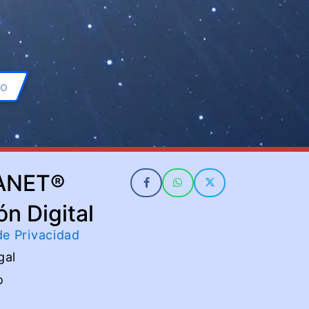
bo
ANET®
ón Digital
 de Privacidad
gal
o