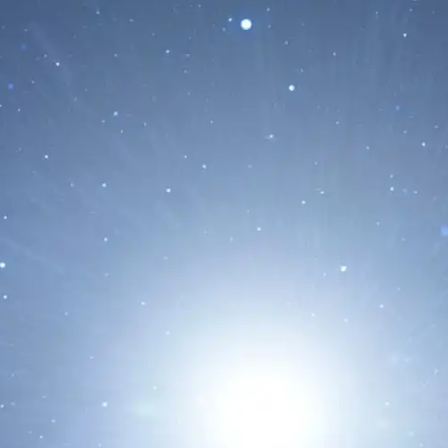
una Nueva
oló Mercurio por
o...