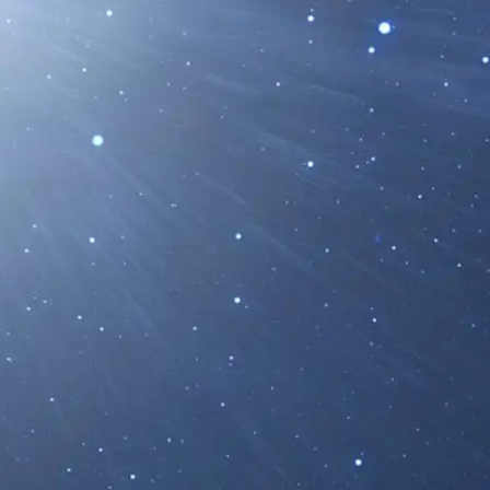
epiColombo se Prepara Para
 el 1 de Diciembre
bre de 2024, BepiColombo sobrevolará
a Mercurio, preparándose...