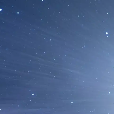
BepiColombo Muestra a Mercurio Bajo 
Luz
12/12/2024
El 1 de Diciembre de 2024, BepiColombo sobrev
quinta vez. Durante este sobrevuelo, BepiColomb