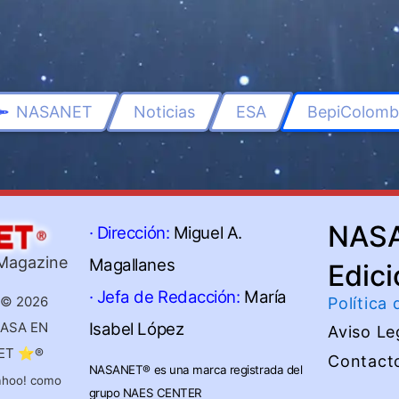
NASANET
Noticias
ESA
BepiColom
NAS
· Dirección:
Miguel A.
 Magazine
Magallanes
Edici
· Jefa de Redacción:
María
 © 2026
Política
NASA EN
Isabel López
Aviso Le
NET ⭐®
Contact
NASANET®
es una marca registrada del
ahoo! como
grupo NAES CENTER