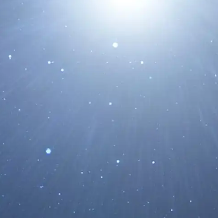
La Nave Espacial B
Sobrevolar Mercurio
30/11/2024
El domingo 1 de Diciem
por quinta vez el planet
Leer Más...