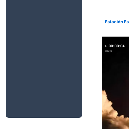
Aire
Estación Es
La NASA Lanza
la Misión CRS-
24 con Carga
Científica Hacia
la Estación
Espacial
Internacional
La Nave de
Carga Progress
94 se Acopla a
la Estación
Espacial
Internacional