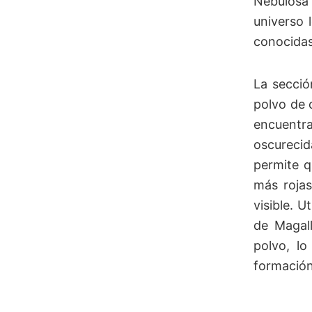
Nebulosa 
universo 
conocidas
La secció
polvo de 
encuentra
oscurecida
permite q
más rojas
visible. 
de Magall
polvo, l
formación