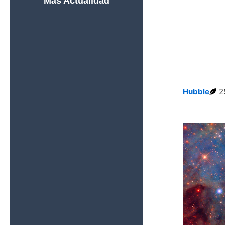
Más Actualidad
El Telescopio
Espacial Hubble
Descubre el
Primer Cúmulo
Estelar Sin
Agujeros
Negros
Hubble
2
El Hubble Capta
una Galaxia en
Transición y
Revela Cómo
Cambian las
Galaxias con el
Tiempo
Webb y Hubble
Descubren que
los Cúmulos