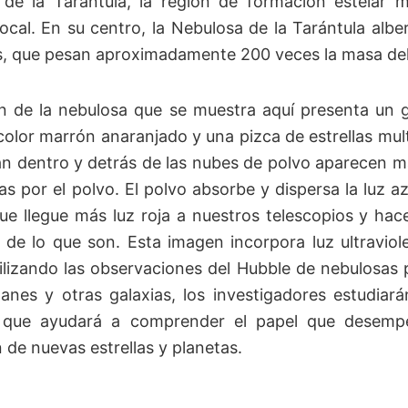
de la Tarántula, la región de formación estelar 
local. En su centro, la Nebulosa de la Tarántula albe
, que pesan aproximadamente 200 veces la masa del
n de la nebulosa que se muestra aquí presenta un 
color marrón anaranjado y una pizca de estrellas mult
n dentro y detrás de las nubes de polvo aparecen má
s por el polvo. El polvo absorbe y dispersa la luz az
ue llegue más luz roja a nuestros telescopios y hac
 de lo que son. Esta imagen incorpora luz ultraviole
Utilizando las observaciones del Hubble de nebulosas
anes y otras galaxias, los investigadores estudiar
o que ayudará a comprender el papel que desemp
 de nuevas estrellas y planetas.