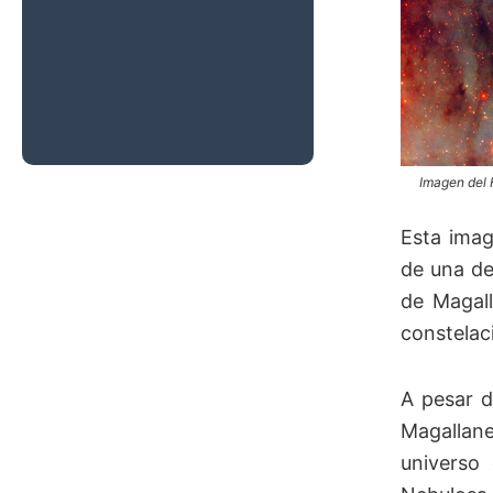
Estelares
Masivos se
Forman más
Rápido en el
Universo
Temprano
Imagen del 
Esta imag
de una de
de Magall
constelac
A pesar d
Magallane
universo