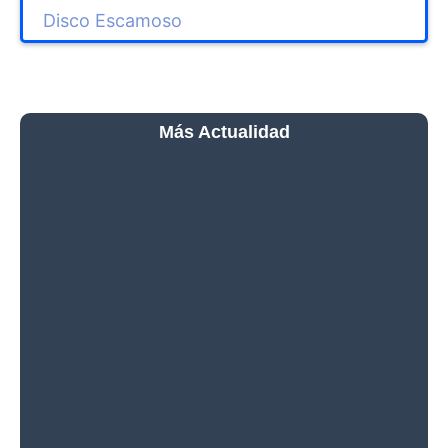
Disco Escamoso
Más Actualidad
El Telescopio Espacial
Hubble Descubre el Primer
Cúmulo Estelar Sin
Agujeros Negros
El Hubble Capta una
Galaxia en Transición y
Revela Cómo Cambian las
Galaxias con el Tiempo