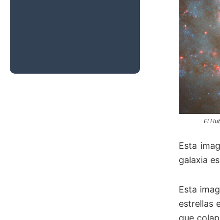
Estelares
Masivos se
Forman más
Rápido en el
Universo
Temprano
El Hu
Esta imag
galaxia es
Esta imag
estrellas
que colap