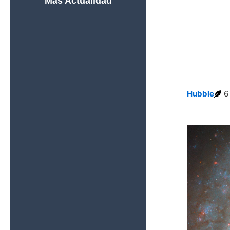
Más Actualidad
El Telescopio
Espacial Hubble
Descubre el
Primer Cúmulo
Estelar Sin
Agujeros
Negros
Hubble
6
El Hubble Capta
una Galaxia en
Transición y
Revela Cómo
Cambian las
Galaxias con el
Tiempo
Webb y Hubble
Descubren que
los Cúmulos