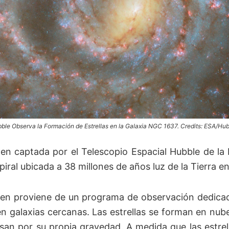
bble Observa la Formación de Estrellas en la Galaxia NGC 1637. Credits: ESA/Hub
en captada por el Telescopio Espacial Hubble de l
piral ubicada a 38 millones de años luz de la Tierra e
en proviene de un programa de observación dedicad
 en galaxias cercanas. Las estrellas se forman en nub
san por su propia gravedad. A medida que las estrel