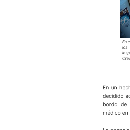
En e
los
insp
Cre
En un hec
decidido a
bordo de l
médico en u