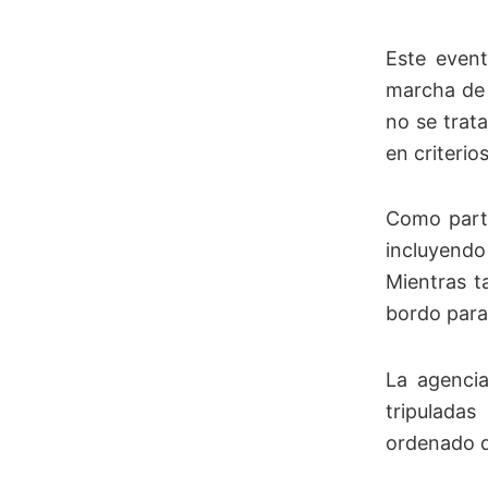
Este event
marcha de 
no se trat
en criterio
Como parte
incluyend
Mientras t
bordo para 
La agencia
tripuladas
ordenado d