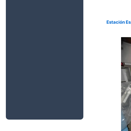
Aire
Estación Es
La NASA Lanza
la Misión CRS-
24 con Carga
Científica Hacia
la Estación
Espacial
Internacional
La Nave de
Carga Progress
94 se Acopla a
la Estación
Espacial
Internacional