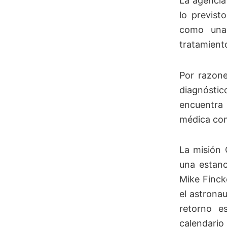
La agencia
lo previst
como una 
tratamient
Por razone
diagnóstic
encuentra 
médica com
La misión 
una estanc
Mike Finck
el astrona
retorno e
calendario