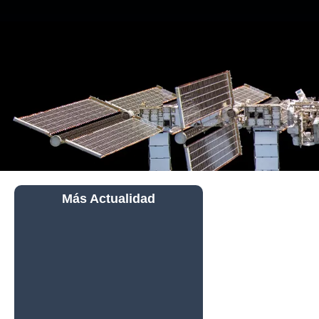
Más Actualidad
Alarma en la
Estación
Espacial
Internacional:
Astronautas se
Refugian en una
Cápsula Dragón
por una Fuga de