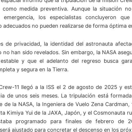
 espacial informó que la tripulación de la misión Cre
o como medida preventiva. Aunque la situación no
emergencia, los especialistas concluyeron que 
o adecuados no pueden realizarse de forma óptima en 
s de privacidad, la identidad del astronauta afecta
o no han sido revelados. Sin embargo, la NASA asegu
estable y que el adelanto del regreso busca gara
pleta y segura en la Tierra.
Crew-11 llegó a la ISS el 2 de agosto de 2025 y est
ia de unos seis meses. La tripulación está forma
e de la NASA, la Ingeniera de Vuelo Zena Cardman,
uta Kimiya Yui de la JAXA, Japón, y el Cosmonauta r
staba programado para finales de febrero de 2
 será ajustado para concretar el descenso en los próx