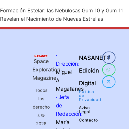
Formación Estelar: las Nebulosas Gum 10 y Gum 11
Revelan el Nacimiento de Nuevas Estrellas
·
NASANET®
Space
Dirección:
Exploration
Edición
Miguel
Magazine
A.
Digital
Magallanes
Todos
Política
de
· Jefa
los
Privacidad
de
derecho
Aviso
Legal
Redacción:
s ©
Contacto
María
2026