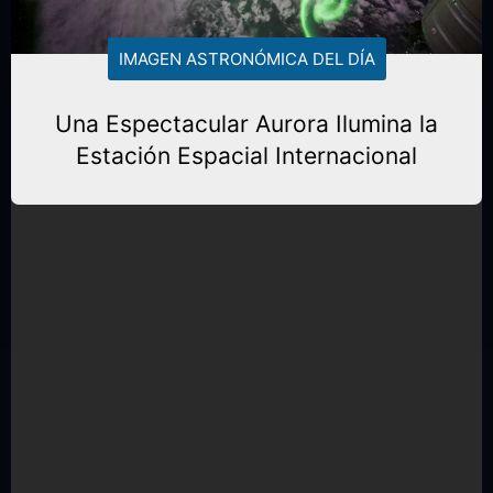
IMAGEN ASTRONÓMICA DEL DÍA
Una Espectacular Aurora Ilumina la
Estación Espacial Internacional